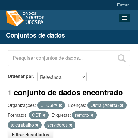
Entrar
Conjuntos de dados
Conjuntos de dados
Organizações
Grupos
Sobre
Ordenar por
1 conjunto de dados encontrado
Organizações:
UFCSPA
Licenças:
Outra (Aberta)
Formatos:
ODT
Etiquetas:
remoto
teletrabalho
servidores
Filtrar Resultados