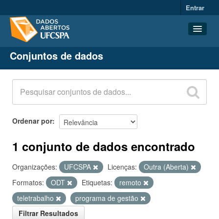
Entrar
Conjuntos de dados
Conjuntos de dados
Organizações
Grupos
Sobre
Ordenar por
1 conjunto de dados encontrado
Organizações:
UFCSPA
Licenças:
Outra (Aberta)
Formatos:
ODT
Etiquetas:
remoto
teletrabalho
programa de gestão
Filtrar Resultados