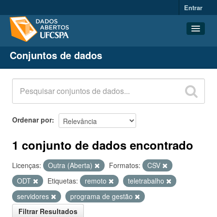
Entrar
Conjuntos de dados
Conjuntos de dados
Organizações
Grupos
Sobre
Ordenar por
1 conjunto de dados encontrado
Licenças:
Outra (Aberta)
Formatos:
CSV
ODT
Etiquetas:
remoto
teletrabalho
servidores
programa de gestão
Filtrar Resultados