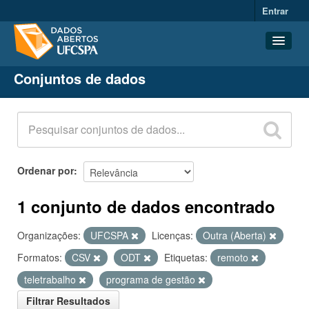
Entrar
Conjuntos de dados
Conjuntos de dados
Organizações
Grupos
Sobre
Ordenar por
1 conjunto de dados encontrado
Organizações:
UFCSPA
Licenças:
Outra (Aberta)
Formatos:
CSV
ODT
Etiquetas:
remoto
teletrabalho
programa de gestão
Filtrar Resultados