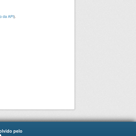
o da API
).
lvido pelo