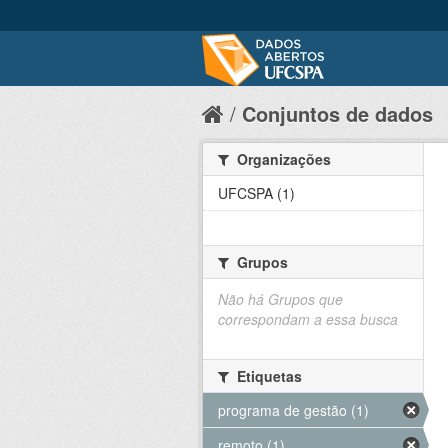
Conjuntos de dados
Organizações
UFCSPA (1)
Grupos
Não há Grupos que
correspondam a essa busca
Etiquetas
programa de gestão (1)
remoto (1)