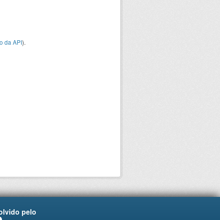
o da API
).
lvido pelo