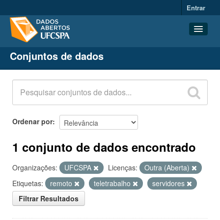
Entrar
Conjuntos de dados
Conjuntos de dados
Organizações
Grupos
Sobre
Ordenar por
1 conjunto de dados encontrado
Organizações:
UFCSPA
Licenças:
Outra (Aberta)
Etiquetas:
remoto
teletrabalho
servidores
Filtrar Resultados