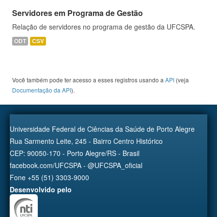
Servidores em Programa de Gestão
Relação de servidores no programa de gestão da UFCSPA.
ODT
CSV
Você também pode ter acesso a esses registros usando a
API
(veja
Documentação da API
).
Universidade Federal de Ciências da Saúde de Porto Alegre
Rua Sarmento Leite, 245 - Bairro Centro Histórico
CEP: 90050-170 - Porto Alegre/RS - Brasil
facebook.com/UFCSPA - @UFCSPA_oficial
Fone +55 (51) 3303-9000
Desenvolvido pelo