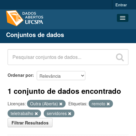
Entrar
Conjuntos de dados
Conjuntos de dados
Organizações
Grupos
Sobre
Ordenar por
1 conjunto de dados encontrado
Licenças:
Outra (Aberta)
Etiquetas:
remoto
teletrabalho
servidores
Filtrar Resultados