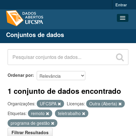
Entrar
Conjuntos de dados
Conjuntos de dados
Organizações
Grupos
Sobre
Ordenar por
1 conjunto de dados encontrado
Organizações:
UFCSPA
Licenças:
Outra (Aberta)
Etiquetas:
remoto
teletrabalho
programa de gestão
Filtrar Resultados