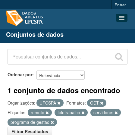
Entrar
Conjuntos de dados
Conjuntos de dados
Organizações
Grupos
Sobre
Ordenar por
1 conjunto de dados encontrado
Organizações:
UFCSPA
Formatos:
ODT
Etiquetas:
remoto
teletrabalho
servidores
programa de gestão
Filtrar Resultados