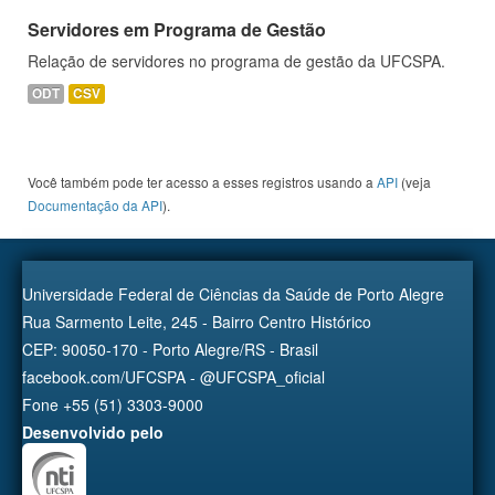
Servidores em Programa de Gestão
Relação de servidores no programa de gestão da UFCSPA.
ODT
CSV
Você também pode ter acesso a esses registros usando a
API
(veja
Documentação da API
).
Universidade Federal de Ciências da Saúde de Porto Alegre
Rua Sarmento Leite, 245 - Bairro Centro Histórico
CEP: 90050-170 - Porto Alegre/RS - Brasil
facebook.com/UFCSPA - @UFCSPA_oficial
Fone +55 (51) 3303-9000
Desenvolvido pelo