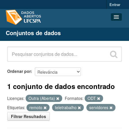
Entrar
Conjuntos de dados
Conjuntos de dados
Organizações
Grupos
Sobre
Ordenar por
1 conjunto de dados encontrado
Licenças:
Outra (Aberta)
Formatos:
ODT
Etiquetas:
remoto
teletrabalho
servidores
Filtrar Resultados