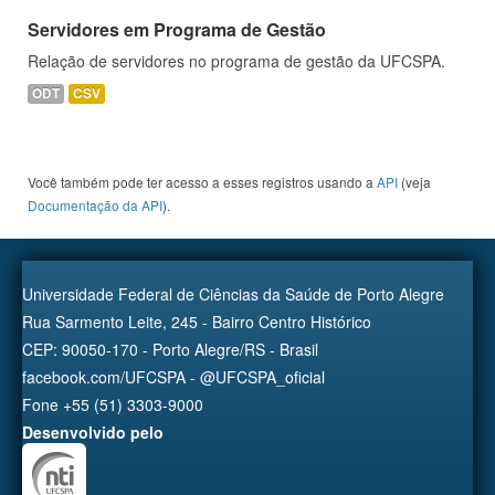
Servidores em Programa de Gestão
Relação de servidores no programa de gestão da UFCSPA.
ODT
CSV
Você também pode ter acesso a esses registros usando a
API
(veja
Documentação da API
).
Universidade Federal de Ciências da Saúde de Porto Alegre
Rua Sarmento Leite, 245 - Bairro Centro Histórico
CEP: 90050-170 - Porto Alegre/RS - Brasil
facebook.com/UFCSPA - @UFCSPA_oficial
Fone +55 (51) 3303-9000
Desenvolvido pelo