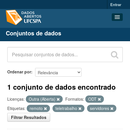
Entrar
Conjuntos de dados
Conjuntos de dados
Organizações
Grupos
Sobre
Ordenar por
1 conjunto de dados encontrado
Licenças:
Outra (Aberta)
Formatos:
ODT
Etiquetas:
remoto
teletrabalho
servidores
Filtrar Resultados