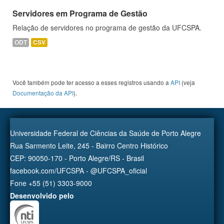
Servidores em Programa de Gestão
Relação de servidores no programa de gestão da UFCSPA.
ODT
CSV
Você também pode ter acesso a esses registros usando a
API
(veja
Documentação da API
).
Universidade Federal de Ciências da Saúde de Porto Alegre
Rua Sarmento Leite, 245 - Bairro Centro Histórico
CEP: 90050-170 - Porto Alegre/RS - Brasil
facebook.com/UFCSPA - @UFCSPA_oficial
Fone +55 (51) 3303-9000
Desenvolvido pelo