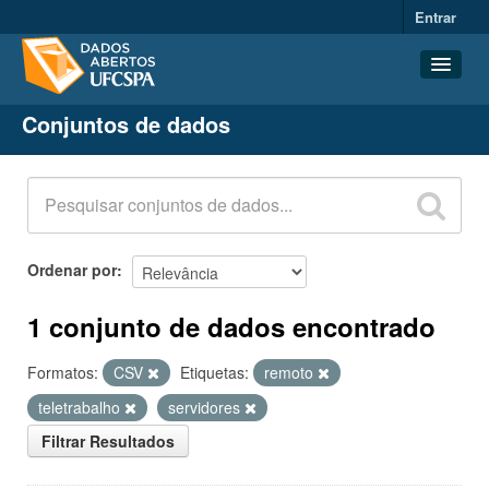
Entrar
Conjuntos de dados
Conjuntos de dados
Organizações
Grupos
Sobre
Ordenar por
1 conjunto de dados encontrado
Formatos:
CSV
Etiquetas:
remoto
teletrabalho
servidores
Filtrar Resultados