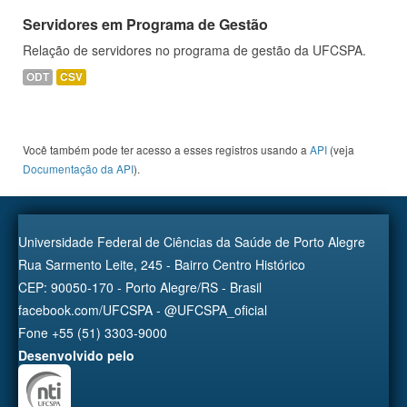
Servidores em Programa de Gestão
Relação de servidores no programa de gestão da UFCSPA.
ODT
CSV
Você também pode ter acesso a esses registros usando a
API
(veja
Documentação da API
).
Universidade Federal de Ciências da Saúde de Porto Alegre
Rua Sarmento Leite, 245 - Bairro Centro Histórico
CEP: 90050-170 - Porto Alegre/RS - Brasil
facebook.com/UFCSPA - @UFCSPA_oficial
Fone +55 (51) 3303-9000
Desenvolvido pelo