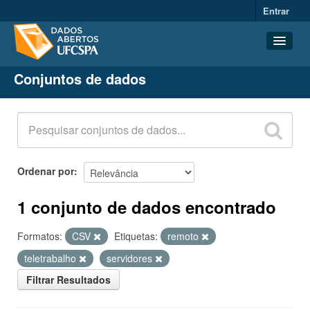
Entrar
Conjuntos de dados
Conjuntos de dados
Organizações
Grupos
Sobre
Ordenar por
1 conjunto de dados encontrado
Formatos:
CSV
Etiquetas:
remoto
teletrabalho
servidores
Filtrar Resultados