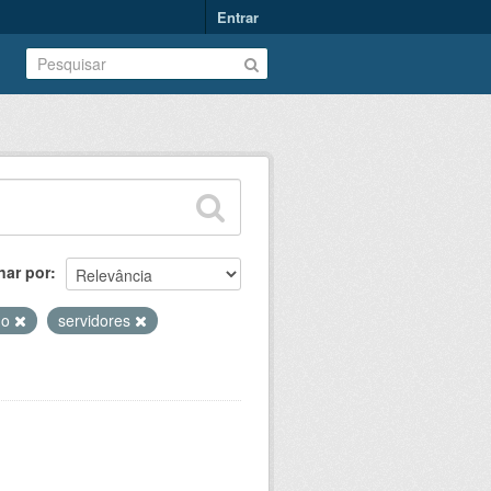
Entrar
nar por
ho
servidores