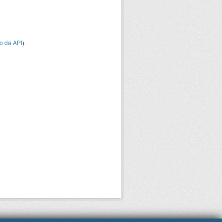
o da API
).