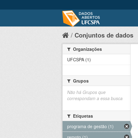
Conjuntos de dados
Organizações
UFCSPA (1)
Grupos
Não há Grupos que
correspondam a essa busca
Etiquetas
programa de gestão (1)
remoto (1)