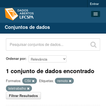
Entrar
Conjuntos de dados
Conjuntos de dados
Organizações
Grupos
Sobre
Ordenar por
1 conjunto de dados encontrado
Formatos:
CSV
Etiquetas:
remoto
teletrabalho
Filtrar Resultados