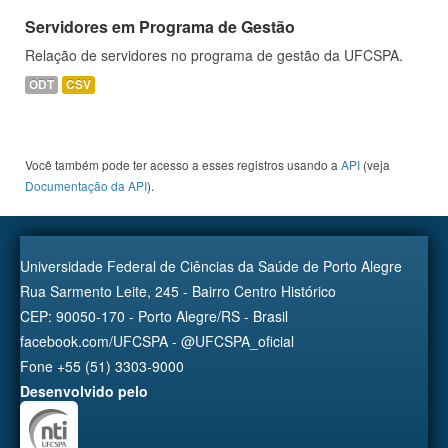
Servidores em Programa de Gestão
Relação de servidores no programa de gestão da UFCSPA.
ODT
CSV
Você também pode ter acesso a esses registros usando a
API
(veja
Documentação da API
).
Universidade Federal de Ciências da Saúde de Porto Alegre
Rua Sarmento Leite, 245 - Bairro Centro Histórico
CEP: 90050-170 - Porto Alegre/RS - Brasil
facebook.com/UFCSPA - @UFCSPA_oficial
Fone +55 (51) 3303-9000
Desenvolvido pelo