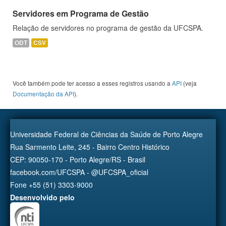
Servidores em Programa de Gestão
Relação de servidores no programa de gestão da UFCSPA.
ODT
CSV
Você também pode ter acesso a esses registros usando a
API
(veja
Documentação da API
).
Universidade Federal de Ciências da Saúde de Porto Alegre
Rua Sarmento Leite, 245 - Bairro Centro Histórico
CEP: 90050-170 - Porto Alegre/RS - Brasil
facebook.com/UFCSPA - @UFCSPA_oficial
Fone +55 (51) 3303-9000
Desenvolvido pelo