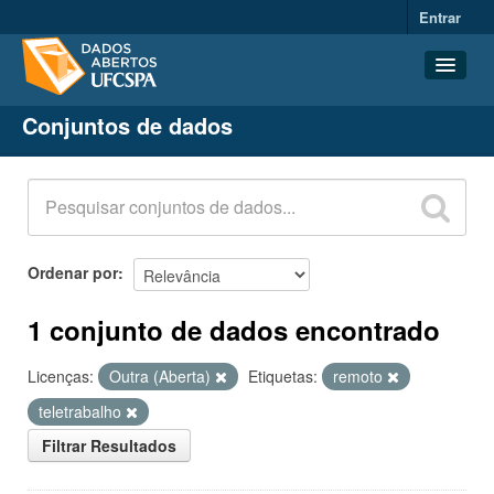
Entrar
Conjuntos de dados
Conjuntos de dados
Organizações
Grupos
Sobre
Ordenar por
1 conjunto de dados encontrado
Licenças:
Outra (Aberta)
Etiquetas:
remoto
teletrabalho
Filtrar Resultados