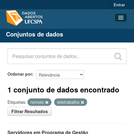
Entrar
Conjuntos de dados
Conjuntos de dados
Organizações
Grupos
Sobre
Ordenar por
1 conjunto de dados encontrado
Etiquetas:
remoto
teletrabalho
Filtrar Resultados
Servidores em Programa de Gestão