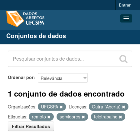
Entrar
Conjuntos de dados
Conjuntos de dados
Organizações
Grupos
Sobre
Ordenar por
1 conjunto de dados encontrado
Organizações:
UFCSPA
Licenças:
Outra (Aberta)
Etiquetas:
remoto
servidores
teletrabalho
Filtrar Resultados