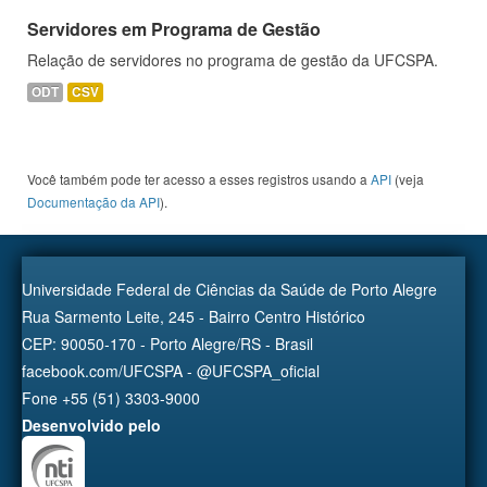
Servidores em Programa de Gestão
Relação de servidores no programa de gestão da UFCSPA.
ODT
CSV
Você também pode ter acesso a esses registros usando a
API
(veja
Documentação da API
).
Universidade Federal de Ciências da Saúde de Porto Alegre
Rua Sarmento Leite, 245 - Bairro Centro Histórico
CEP: 90050-170 - Porto Alegre/RS - Brasil
facebook.com/UFCSPA - @UFCSPA_oficial
Fone +55 (51) 3303-9000
Desenvolvido pelo