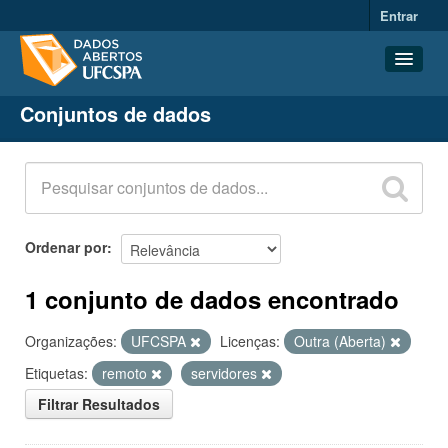
Entrar
Conjuntos de dados
Conjuntos de dados
Organizações
Grupos
Sobre
Ordenar por
1 conjunto de dados encontrado
Organizações:
UFCSPA
Licenças:
Outra (Aberta)
Etiquetas:
remoto
servidores
Filtrar Resultados