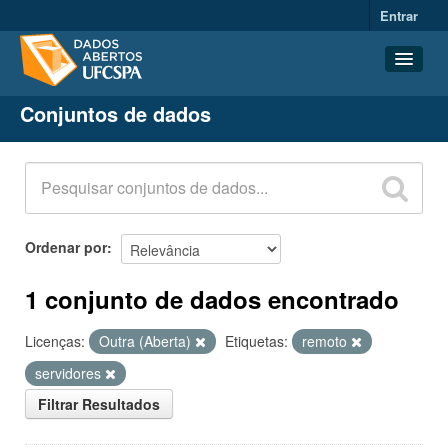
Entrar
Conjuntos de dados
Conjuntos de dados
Organizações
Grupos
Sobre
Ordenar por
1 conjunto de dados encontrado
Licenças:
Outra (Aberta)
Etiquetas:
remoto
servidores
Filtrar Resultados