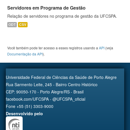
Servidores em Programa de Gestão
Relação de servidores no programa de gestão da UFCSPA.
ODT
CSV
Você também pode ter acesso a esses registros usando a
API
(veja
Documentação da API
).
Universidade Federal de Ciências da Saúde de Porto Alegre
Rua Sarmento Leite, 245 - Bairro Centro Histórico
CEP: 90050-170 - Porto Alegre/RS - Brasil
facebook.com/UFCSPA - @UFCSPA_oficial
Fone +55 (51) 3303-9000
Desenvolvido pelo