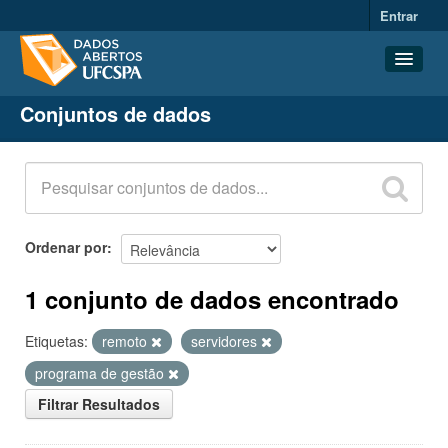
Entrar
Conjuntos de dados
Conjuntos de dados
Organizações
Grupos
Sobre
Ordenar por
1 conjunto de dados encontrado
Etiquetas:
remoto
servidores
programa de gestão
Filtrar Resultados