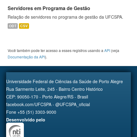
Servidores em Programa de Gestão
Relação de servidores no programa de gestão da UFCSPA.
ODT
CSV
Você também pode ter acesso a esses registros usando a
API
(veja
Documentação da API
).
Universidade Federal de Ciências da Saúde de Porto Alegre
Rua Sarmento Leite, 245 - Bairro Centro Histórico
CEP: 90050-170 - Porto Alegre/RS - Brasil
facebook.com/UFCSPA - @UFCSPA_oficial
Fone +55 (51) 3303-9000
Desenvolvido pelo