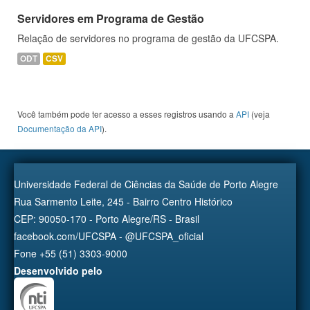
Servidores em Programa de Gestão
Relação de servidores no programa de gestão da UFCSPA.
ODT
CSV
Você também pode ter acesso a esses registros usando a
API
(veja
Documentação da API
).
Universidade Federal de Ciências da Saúde de Porto Alegre
Rua Sarmento Leite, 245 - Bairro Centro Histórico
CEP: 90050-170 - Porto Alegre/RS - Brasil
facebook.com/UFCSPA - @UFCSPA_oficial
Fone +55 (51) 3303-9000
Desenvolvido pelo