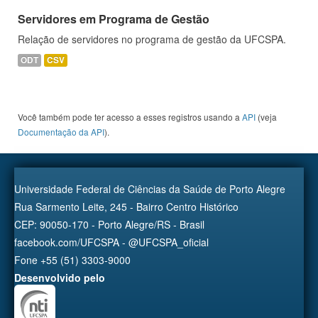
Servidores em Programa de Gestão
Relação de servidores no programa de gestão da UFCSPA.
ODT
CSV
Você também pode ter acesso a esses registros usando a
API
(veja
Documentação da API
).
Universidade Federal de Ciências da Saúde de Porto Alegre
Rua Sarmento Leite, 245 - Bairro Centro Histórico
CEP: 90050-170 - Porto Alegre/RS - Brasil
facebook.com/UFCSPA - @UFCSPA_oficial
Fone +55 (51) 3303-9000
Desenvolvido pelo