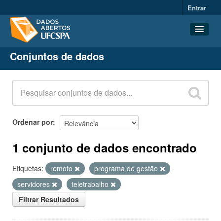
Entrar
Conjuntos de dados
Conjuntos de dados
Organizações
Grupos
Sobre
Ordenar por
1 conjunto de dados encontrado
Etiquetas:
remoto
programa de gestão
servidores
teletrabalho
Filtrar Resultados