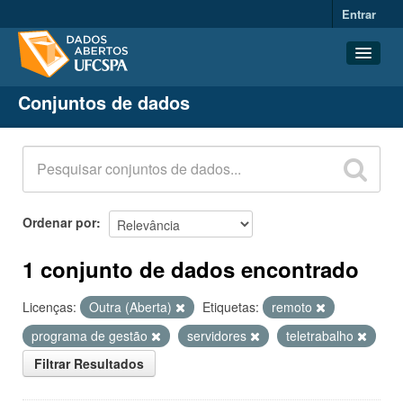
Entrar
Conjuntos de dados
Conjuntos de dados
Organizações
Grupos
Sobre
Ordenar por
1 conjunto de dados encontrado
Licenças:
Outra (Aberta)
Etiquetas:
remoto
programa de gestão
servidores
teletrabalho
Filtrar Resultados