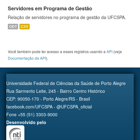
Servidores em Programa de Gestão
Relação de servidores no programa de gestão da UFCSPA.
ODT
CSV
Você também pode ter acesso a esses registros usando a
API
(veja
Documentação da API
).
Universidade Federal de Ciências da Saúde de Porto Alegre
Rua Sarmento Leite, 245 - Bairro Centro Histórico
CEP: 90050-170 - Porto Alegre/RS - Brasil
facebook.com/UFCSPA - @UFCSPA_oficial
Fone +55 (51) 3303-9000
Desenvolvido pelo