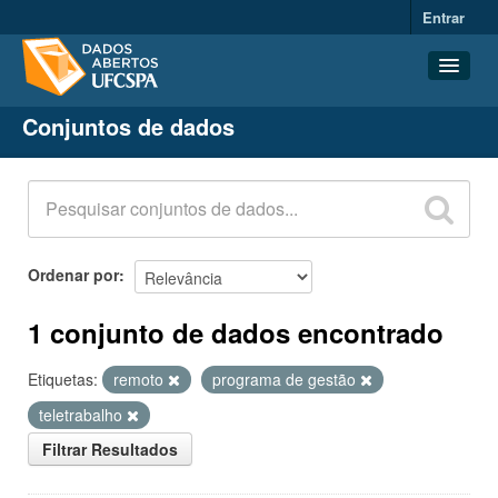
Entrar
Conjuntos de dados
Conjuntos de dados
Organizações
Grupos
Sobre
Ordenar por
1 conjunto de dados encontrado
Etiquetas:
remoto
programa de gestão
teletrabalho
Filtrar Resultados