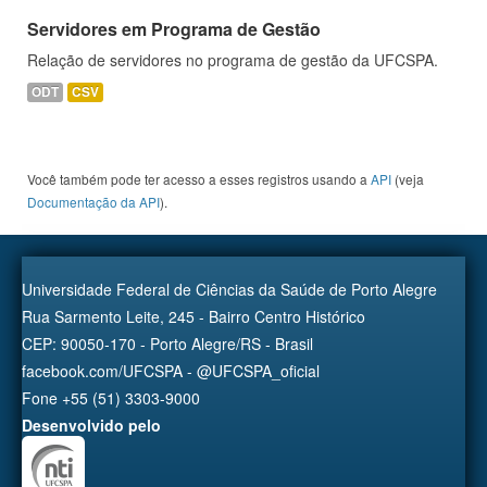
Servidores em Programa de Gestão
Relação de servidores no programa de gestão da UFCSPA.
ODT
CSV
Você também pode ter acesso a esses registros usando a
API
(veja
Documentação da API
).
Universidade Federal de Ciências da Saúde de Porto Alegre
Rua Sarmento Leite, 245 - Bairro Centro Histórico
CEP: 90050-170 - Porto Alegre/RS - Brasil
facebook.com/UFCSPA - @UFCSPA_oficial
Fone +55 (51) 3303-9000
Desenvolvido pelo