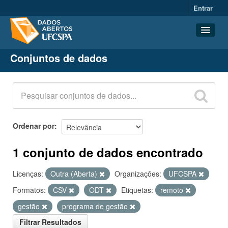
Entrar
Conjuntos de dados
Conjuntos de dados
Organizações
Grupos
Sobre
Ordenar por
1 conjunto de dados encontrado
Licenças:
Outra (Aberta)
Organizações:
UFCSPA
Formatos:
CSV
ODT
Etiquetas:
remoto
gestão
programa de gestão
Filtrar Resultados