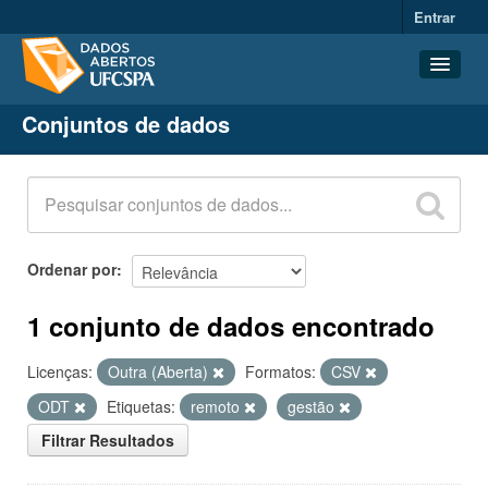
Entrar
Conjuntos de dados
Conjuntos de dados
Organizações
Grupos
Sobre
Ordenar por
1 conjunto de dados encontrado
Licenças:
Outra (Aberta)
Formatos:
CSV
ODT
Etiquetas:
remoto
gestão
Filtrar Resultados