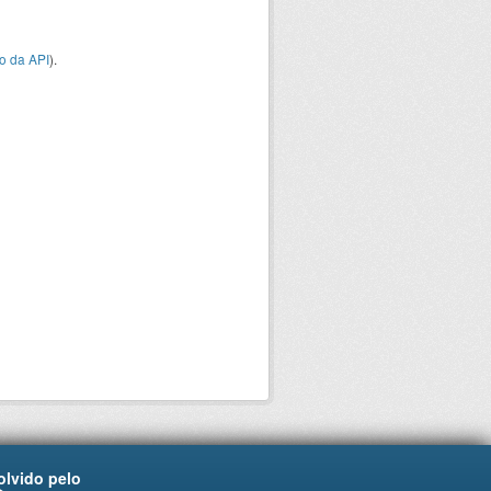
o da API
).
lvido pelo