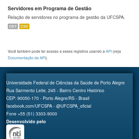
Servidores em Programa de Gestão
Relação de servidores no programa de gestão da UFCSPA.
ODT
CSV
Você também pode ter acesso a esses registros usando a
API
(veja
Documentação da API
).
Universidade Federal de Ciências da Saúde de Porto Alegre
Rua Sarmento Leite, 245 - Bairro Centro Histórico
CEP: 90050-170 - Porto Alegre/RS - Brasil
facebook.com/UFCSPA - @UFCSPA_oficial
Fone +55 (51) 3303-9000
Desenvolvido pelo