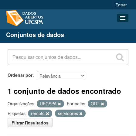
Entrar
Conjuntos de dados
Conjuntos de dados
Organizações
Grupos
Sobre
Ordenar por
1 conjunto de dados encontrado
Organizações:
UFCSPA
Formatos:
ODT
Etiquetas:
remoto
servidores
Filtrar Resultados