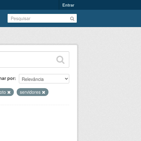
Entrar
nar por
oto
servidores