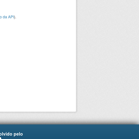
o da API
).
lvido pelo