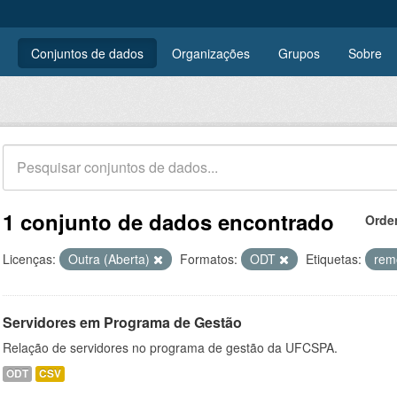
Conjuntos de dados
Organizações
Grupos
Sobre
1 conjunto de dados encontrado
Orde
Licenças:
Outra (Aberta)
Formatos:
ODT
Etiquetas:
rem
Servidores em Programa de Gestão
Relação de servidores no programa de gestão da UFCSPA.
ODT
CSV