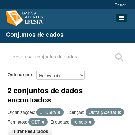
Entrar
Conjuntos de dados
Conjuntos de dados
Organizações
Grupos
Sobre
Ordenar por
2 conjuntos de dados
encontrados
Organizações:
UFCSPA
Licenças:
Outra (Aberta)
Formatos:
ODT
Etiquetas:
remoto
Filtrar Resultados