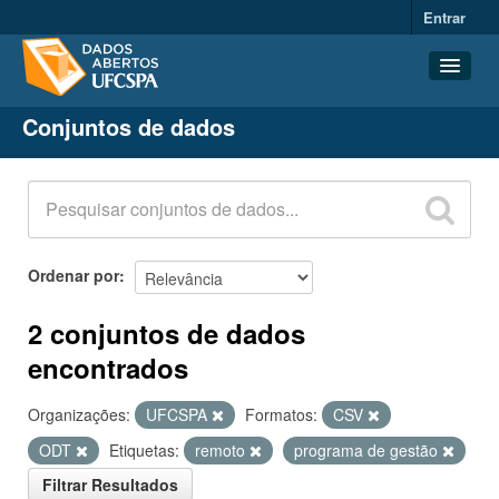
Entrar
Conjuntos de dados
Conjuntos de dados
Organizações
Grupos
Sobre
Ordenar por
2 conjuntos de dados
encontrados
Organizações:
UFCSPA
Formatos:
CSV
ODT
Etiquetas:
remoto
programa de gestão
Filtrar Resultados