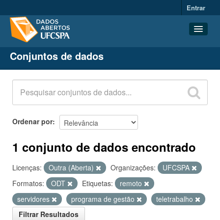
Entrar
Conjuntos de dados
Conjuntos de dados
Organizações
Grupos
Sobre
Ordenar por
1 conjunto de dados encontrado
Licenças:
Outra (Aberta)
Organizações:
UFCSPA
Formatos:
ODT
Etiquetas:
remoto
servidores
programa de gestão
teletrabalho
Filtrar Resultados