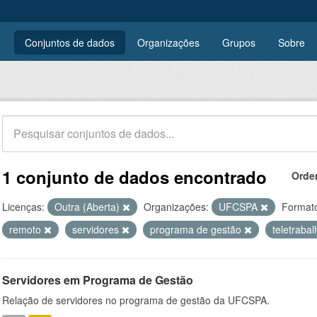
Conjuntos de dados
Organizações
Grupos
Sobre
1 conjunto de dados encontrado
Orde
Licenças:
Outra (Aberta)
Organizações:
UFCSPA
Format
remoto
servidores
programa de gestão
teletraba
Servidores em Programa de Gestão
Relação de servidores no programa de gestão da UFCSPA.