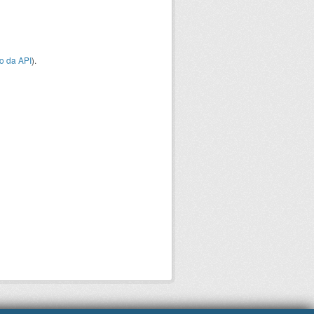
o da API
).