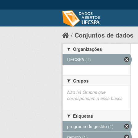
Conjuntos de dados
Organizações
UFCSPA (1)
Grupos
Não há Grupos que
correspondam a essa busca
Etiquetas
programa de gestão (1)
remoto (1)