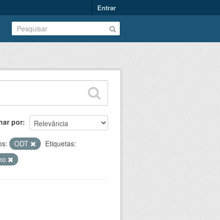
Entrar
nar por
os:
ODT
Etiquetas:
lho