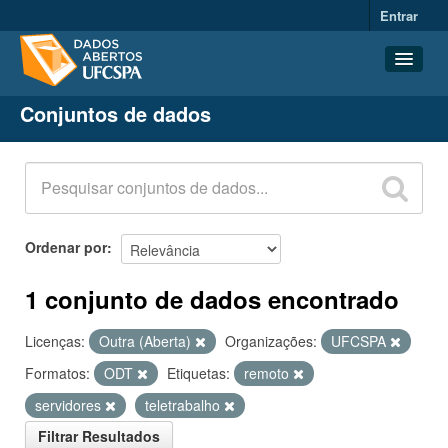
Entrar
Conjuntos de dados
Conjuntos de dados
Organizações
Grupos
Sobre
Ordenar por
1 conjunto de dados encontrado
Licenças:
Outra (Aberta)
Organizações:
UFCSPA
Formatos:
ODT
Etiquetas:
remoto
servidores
teletrabalho
Filtrar Resultados