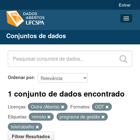
Entrar
Conjuntos de dados
Conjuntos de dados
Organizações
Grupos
Sobre
Ordenar por
1 conjunto de dados encontrado
Licenças:
Outra (Aberta)
Formatos:
ODT
Etiquetas:
remoto
programa de gestão
teletrabalho
Filtrar Resultados