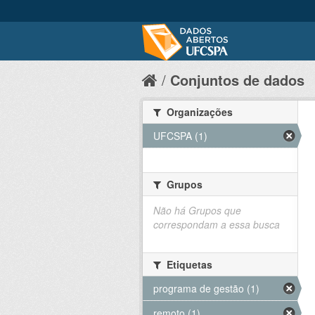
Conjuntos de dados
Organizações
UFCSPA (1)
Grupos
Não há Grupos que
correspondam a essa busca
Etiquetas
programa de gestão (1)
remoto (1)