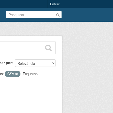
Entrar
nar por
os:
CSV
Etiquetas: