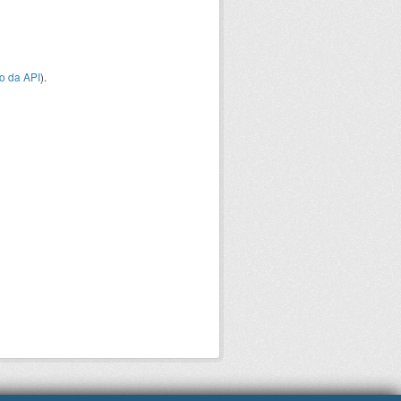
o da API
).