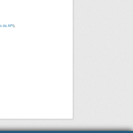
o da API
).