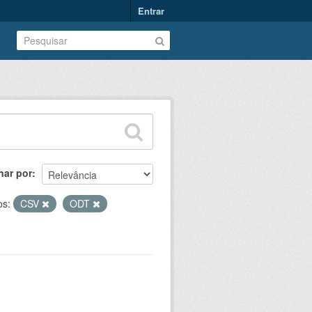
Entrar
nar por
os:
CSV
ODT