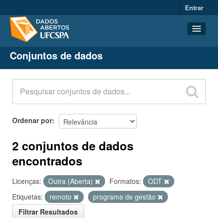
Entrar
Conjuntos de dados
Conjuntos de dados
Organizações
Grupos
Sobre
Ordenar por
2 conjuntos de dados
encontrados
Licenças:
Outra (Aberta)
Formatos:
ODT
Etiquetas:
remoto
programa de gestão
Filtrar Resultados