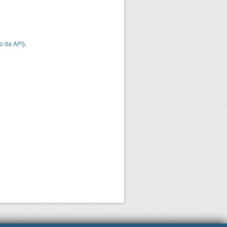
o da API
).