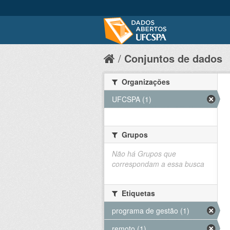
Conjuntos de dados
Organizações
UFCSPA (1)
Grupos
Não há Grupos que
correspondam a essa busca
Etiquetas
programa de gestão (1)
remoto (1)