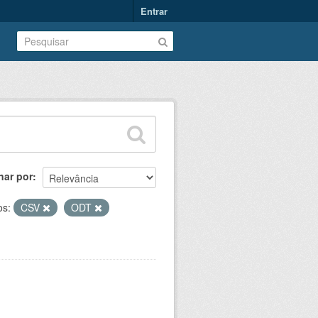
Entrar
nar por
os:
CSV
ODT