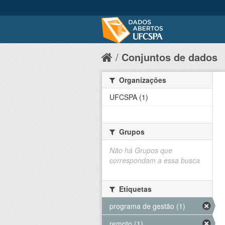
Conjuntos de dados
Organizações
UFCSPA (1)
Grupos
Não há Grupos que
correspondam a essa busca
Etiquetas
programa de gestão (1)
remoto (1)