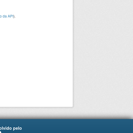
o da API
).
lvido pelo