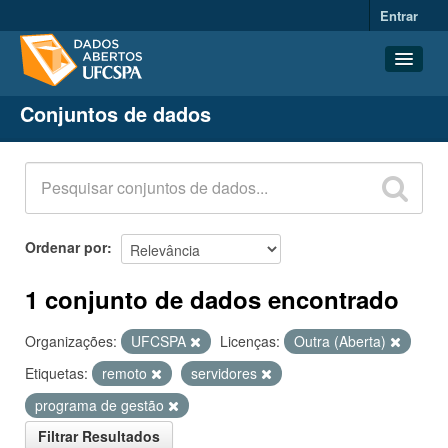
Entrar
Conjuntos de dados
Conjuntos de dados
Organizações
Grupos
Sobre
Ordenar por
1 conjunto de dados encontrado
Organizações:
UFCSPA
Licenças:
Outra (Aberta)
Etiquetas:
remoto
servidores
programa de gestão
Filtrar Resultados