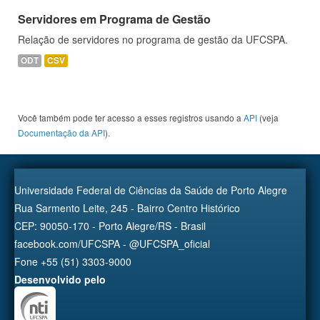
Servidores em Programa de Gestão
Relação de servidores no programa de gestão da UFCSPA.
ODT
CSV
Você também pode ter acesso a esses registros usando a
API
(veja
Documentação da API
).
Universidade Federal de Ciências da Saúde de Porto Alegre
Rua Sarmento Leite, 245 - Bairro Centro Histórico
CEP: 90050-170 - Porto Alegre/RS - Brasil
facebook.com/UFCSPA - @UFCSPA_oficial
Fone +55 (51) 3303-9000
Desenvolvido pelo