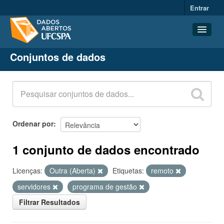
Entrar
Conjuntos de dados
Conjuntos de dados
Organizações
Grupos
Sobre
Ordenar por
1 conjunto de dados encontrado
Licenças:
Outra (Aberta)
Etiquetas:
remoto
servidores
programa de gestão
Filtrar Resultados