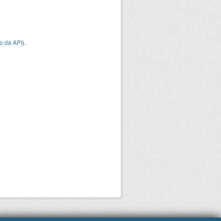
o da API
).