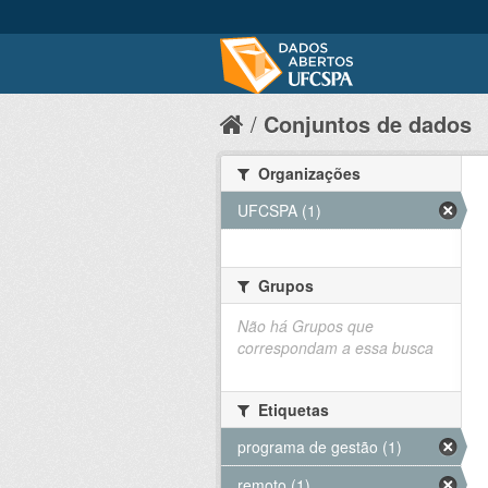
Conjuntos de dados
Organizações
UFCSPA (1)
Grupos
Não há Grupos que
correspondam a essa busca
Etiquetas
programa de gestão (1)
remoto (1)