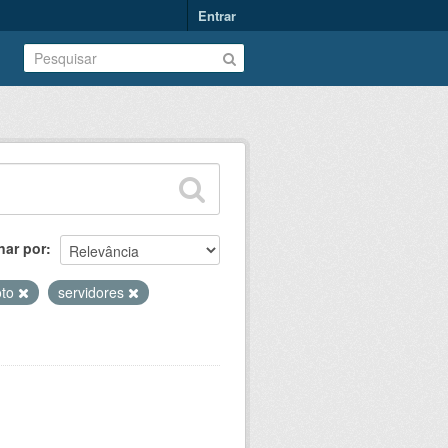
Entrar
nar por
oto
servidores