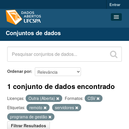
Entrar
Conjuntos de dados
Conjuntos de dados
Organizações
Grupos
Sobre
Ordenar por
1 conjunto de dados encontrado
Licenças:
Outra (Aberta)
Formatos:
CSV
Etiquetas:
remoto
servidores
programa de gestão
Filtrar Resultados