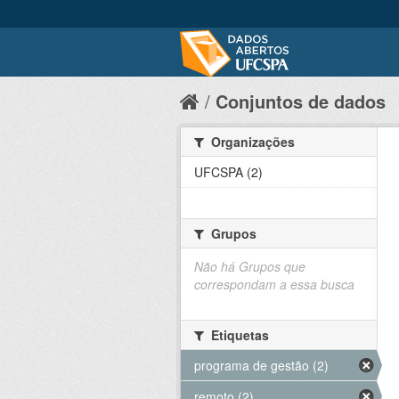
Conjuntos de dados
Organizações
UFCSPA (2)
Grupos
Não há Grupos que
correspondam a essa busca
Etiquetas
programa de gestão (2)
remoto (2)