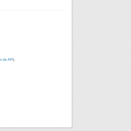
o da API
).