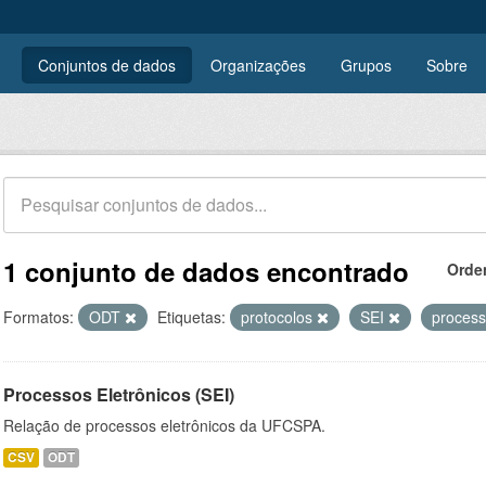
Conjuntos de dados
Organizações
Grupos
Sobre
1 conjunto de dados encontrado
Orde
Formatos:
ODT
Etiquetas:
protocolos
SEI
proces
Processos Eletrônicos (SEI)
Relação de processos eletrônicos da UFCSPA.
CSV
ODT