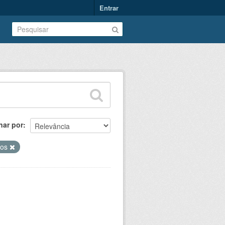
Entrar
nar por
sos