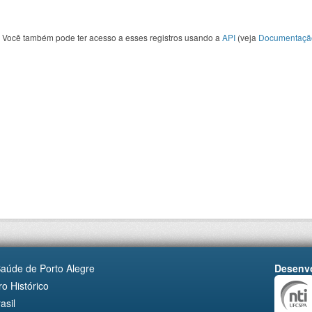
Você também pode ter acesso a esses registros usando a
API
(veja
Documentaçã
Saúde de Porto Alegre
Desenvo
o Histórico
asil