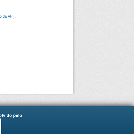
o da API
).
lvido pelo