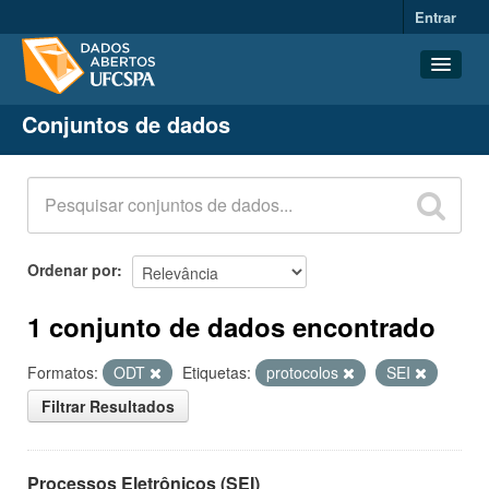
Entrar
Conjuntos de dados
Conjuntos de dados
Organizações
Grupos
Sobre
Ordenar por
1 conjunto de dados encontrado
Formatos:
ODT
Etiquetas:
protocolos
SEI
Filtrar Resultados
Processos Eletrônicos (SEI)