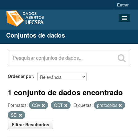
Entrar
Conjuntos de dados
Conjuntos de dados
Organizações
Grupos
Sobre
Ordenar por
1 conjunto de dados encontrado
Formatos:
CSV
ODT
Etiquetas:
protocolos
SEI
Filtrar Resultados